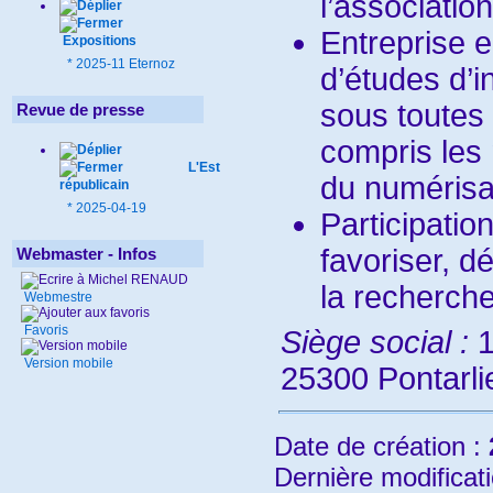
l’association
Entreprise 
Expositions
*
2025-11 Eternoz
d’études d’i
sous toutes 
Revue de presse
compris les
L'Est
du numérisat
républicain
*
2025-04-19
Participation
favoriser, d
Webmaster - Infos
la recherch
Webmestre
Favoris
Siège social :
1
Version mobile
25300 Pontarlie
Date de création :
Dernière modificat