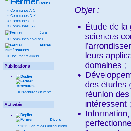
Doubs
Objet :
¤
Communes A-C
¤
Communes D-K
¤
Communes L-P
Étude de la 
¤
Communes Q-Z
Jura
sciences c
¤
Communes diverses
l’arrondisse
Autres
numérisations
leurs applic
¤
Documents divers
domaines ;
Publications
Développeme
des études 
Brochures
réunion des
¤
Brochures en vente
intéressent 
Activités
Information,
Divers
perfection
*
2025 Forum des associations