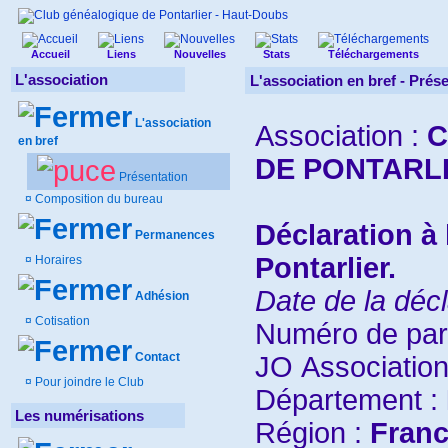
Accueil
Liens
Nouvelles
Stats
Téléchargements
L'association
L'association en bref -
Prése
L'association
Association :
C
en bref
DE PONTARLI
Présentation
¤
Composition du bureau
Déclaration à
Permanences
Pontarlier.
¤
Horaires
Date de la décl
Adhésion
¤
Cotisation
Numéro de par
Contact
JO Association
¤
Pour joindre le Club
Département :
Les numérisations
Région :
Fran