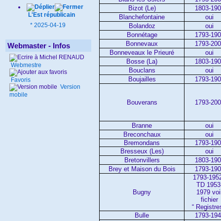
Bizot (Le)
1803-19
L'Est républicain
Blanchefontaine
oui
*
2025-04-19
Bolandoz
oui
Bonnétage
1793-19
Bonnevaux
1793-20
Webmaster - Infos
Bonneveaux le Prieuré
oui
Bosse (La)
1803-19
Webmestre
Bouclans
oui
Boujailles
1793-19
Favoris
Version
mobile
Bouverans
1793-20
Branne
oui
Breconchaux
oui
Bremondans
1793-19
Bresseux (Les)
oui
Bretonvillers
1803-19
Brey et Maison du Bois
1793-19
1793-1952
TD 1953
Bugny
1979 voi
fichier
“ Registre
Bulle
1793-19