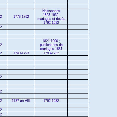
Naissances
1823-1932,
32
1778-1792
mariages et décès
1792-1932
02
1821-1900 ;
02
publications de
mariages 1851
02
1740-1793
1793-1932
02
02
02
1737-an VIII
1792-1932
02
02