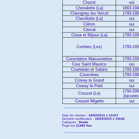
Chazot
oui
Chenalotte (La)
1803-19
Chevigney les Vercel
1793-19
Chevillotte (La)
oui
Cléron
oui
Clerval
oui
Cluse et Mijoux (La)
1793-19
Combes (Les)
1793-19
Consolation Maisonnettes
1793-19
Cour Saint Maurice
oui
Courtetain et Salans
1793-19
Courvières
1793-19
Crosey le Grand
oui
Crosey le Petit
oui
1793-20
Crouzet (Le)
(lacunes
Crouzet Migette
oui
Date de création :
24/02/2011 ¤ 21h27
Dernière modification :
18/02/2015 ¤ 15h32
Catégorie :
Doubs
Page lue
21465 fois