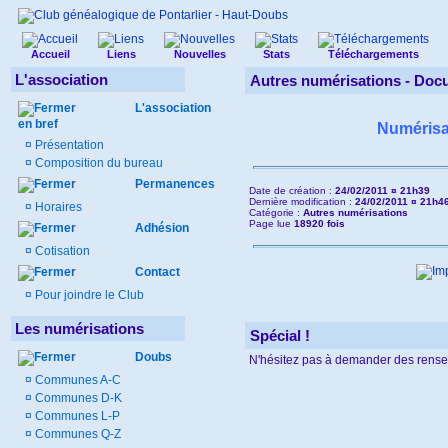
Accueil
Liens
Nouvelles
Stats
Téléchargements
L'association
Autres numérisations - Doc
L'association
en bref
Numérisa
¤
Présentation
¤
Composition du bureau
Permanences
Date de création :
24/02/2011 ¤ 21h39
Dernière modification :
24/02/2011 ¤ 21h4
¤
Horaires
Catégorie :
Autres numérisations
Page lue
18920 fois
Adhésion
¤
Cotisation
Contact
¤
Pour joindre le Club
Les numérisations
Spécial !
Doubs
N'hésitez pas à demander des rens
¤
Communes A-C
¤
Communes D-K
¤
Communes L-P
¤
Communes Q-Z