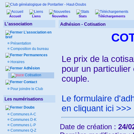
Accueil
Liens
Nouvelles
Stats
Téléchargements
L'association
Adhésion - Cotisation
L'association en
COT
bref
¤
Présentation
¤
Composition du bureau
Permanences
Le prix de la cotis
¤
Horaires
pour un particulier
Adhésion
Cotisation
couple.
Contact
¤
Pour joindre le Club
Le formulaire d'ad
Les numérisations
en cliquant ici >>>
Doubs
¤
Communes A-C
¤
Communes D-K
Date de création :
24/0
¤
Communes L-P
¤
Communes Q-Z