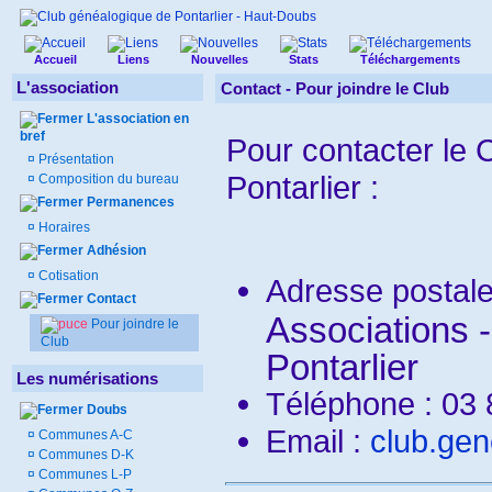
Accueil
Liens
Nouvelles
Stats
Téléchargements
L'association
Contact - Pour joindre le Club
L'association en
bref
Pour contacter le 
¤
Présentation
Pontarlier :
¤
Composition du bureau
Permanences
¤
Horaires
Adhésion
¤
Cotisation
Adresse postale
Contact
Associations 
Pour joindre le
Club
Pontarlier
Les numérisations
Téléphone : 0
Doubs
Email :
club.gen
¤
Communes A-C
¤
Communes D-K
¤
Communes L-P