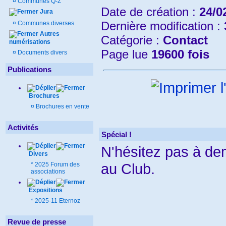
¤
Communes Q-Z
Date de création :
24/0
Jura
Dernière modification :
¤
Communes diverses
Autres
Catégorie :
Contact
numérisations
Page lue
19600 fois
¤
Documents divers
Publications
Brochures
¤
Brochures en vente
Activités
Spécial !
N'hésitez pas à d
Divers
au Club.
*
2025 Forum des
associations
Expositions
*
2025-11 Eternoz
Revue de presse