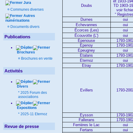
et 1933-194
Jura
Doubs
TD 1903-1
¤
Communes diverses
voir fichie
“ Registres
Autres
Durnes
oui
numérisations
Echevannes
oui
¤
Documents divers
Écorces (Les)
oui
Écouvotte (L')
oui
Publications
Epenouse
1793-190
Epenoy
1793-190
Epeugney
oui
Brochures
Etalans
1793-190
¤
Brochures en vente
Eternoz
oui
Etray
1793-190
Activités
Divers
Evillers
1793-200
*
2025 Forum des
associations
Expositions
*
2025-11 Eternoz
Eysson
1793-190
Fallerans
1793-190
Ferrières le Lac
oui
Revue de presse
Fertans
oui