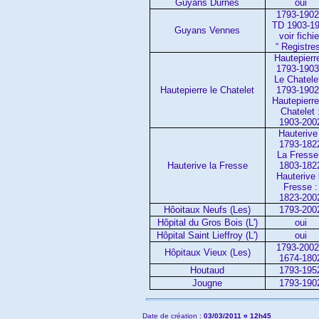
Guyans Durnes
oui
1793-1902
TD 1903-1
Guyans Vennes
voir fichie
“ Registres
Hautepierre
1793-1903
Le Chatelet
Hautepierre le Chatelet
1793-1902
Hautepierre
Chatelet 
1903-200
Hauterive 
1793-182
La Fresse
Hauterive la Fresse
1803-182
Hauterive 
Fresse :
1823-200
Hôoitaux Neufs (Les)
1793-200
Hôpital du Gros Bois (L')
oui
Hôpital Saint Lieffroy (L')
oui
1793-2002
Hôpitaux Vieux (Les)
1674-180
Houtaud
1793-195
Jougne
1793-190
Date de création :
03/03/2011 ¤ 12h45