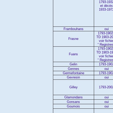
1793-193
et décès
1933-197
Frambouhans
oui
1793-1902
TD 1903-2
Frasne
voir fichie
“ Registres
1793-1902
TD 1903-1
Fuans
voir fichie
“ Registres
Gelin
1793-190
Gennes
oui
Germefontaine
1793-190
Gevresin
oui
Gilley
1793-200
Glamondans
oui
Gonsans
oui
Goumois
oui