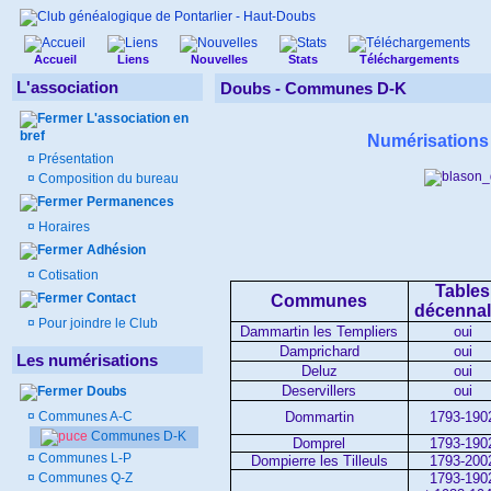
Accueil
Liens
Nouvelles
Stats
Téléchargements
L'association
Doubs -
Communes D-K
L'association en
bref
Numérisation
¤
Présentation
¤
Composition du bureau
Permanences
¤
Horaires
Adhésion
¤
Cotisation
Tables
Contact
Communes
décenna
¤
Pour joindre le Club
Dammartin les Templiers
oui
Damprichard
oui
Les numérisations
Deluz
oui
Deservillers
oui
Doubs
Dommartin
1793-190
¤
Communes A-C
Communes D-K
Domprel
1793-190
¤
Communes L-P
Dompierre les Tilleuls
1793-200
1793-190
¤
Communes Q-Z