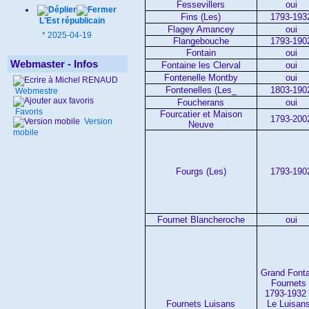
Fessevillers
oui
Fins (Les)
1793-193
L'Est républicain
Flagey Amancey
oui
*
2025-04-19
Flangebouche
1793-190
Fontain
oui
Webmaster - Infos
Fontaine les Clerval
oui
Fontenelle Montby
oui
Fontenelles (Les_
1803-190
Webmestre
Foucherans
oui
Favoris
Fourcatier et Maison
1793-200
Version
Neuve
mobile
Fourgs (Les)
1793-190
Fournet Blancheroche
oui
Grand Fonta
Fournets 
1793-1932
Fournets Luisans
Le Luisans