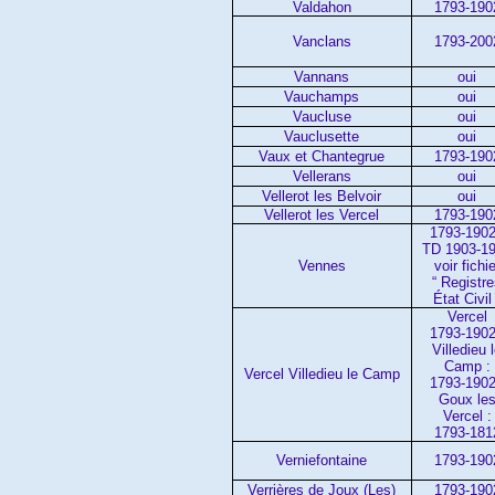
Valdahon
1793-190
Vanclans
1793-200
Vannans
oui
Vauchamps
oui
Vaucluse
oui
Vauclusette
oui
Vaux et Chantegrue
1793-190
Vellerans
oui
Vellerot les Belvoir
oui
Vellerot les Vercel
1793-190
1793-1902
TD 1903-1
Vennes
voir fichie
“ Registr
État Civil 
Vercel
1793-1902
Villedieu 
Camp :
Vercel Villedieu le Camp
1793-1902
Goux le
Vercel :
1793-181
Verniefontaine
1793-190
Verrières de Joux (Les)
1793-190