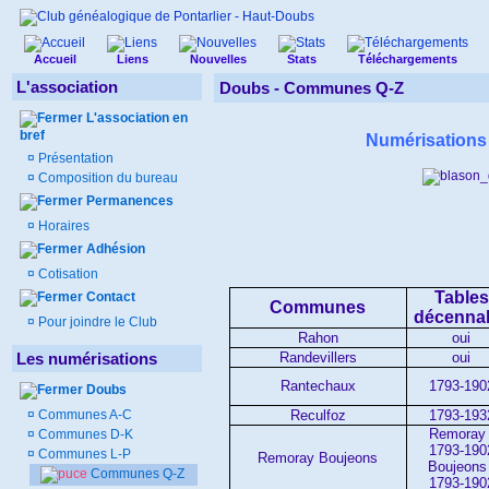
Accueil
Liens
Nouvelles
Stats
Téléchargements
L'association
Doubs -
Communes Q-Z
L'association en
bref
Numérisation
¤
Présentation
¤
Composition du bureau
Permanences
¤
Horaires
Adhésion
¤
Cotisation
Tables
Contact
Communes
décenna
¤
Pour joindre le Club
Rahon
oui
Randevillers
oui
Les numérisations
Rantechaux
1793-190
Doubs
Reculfoz
1793-193
¤
Communes A-C
Remoray 
¤
Communes D-K
1793-190
¤
Communes L-P
Remoray Boujeons
Boujeons 
Communes Q-Z
1793-190