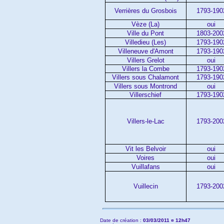
Verrières du Grosbois
1793-190
Vèze (La)
oui
Ville du Pont
1803-200
Villedieu (Les)
1793-190
Villeneuve d'Amont
1793-190
Villers Grelot
oui
Villers la Combe
1793-190
Villers sous Chalamont
1793-190
Villers sous Montrond
oui
Villerschief
1793-190
Villers-le-Lac
1793-200
Vit les Belvoir
oui
Voires
oui
Vuillafans
oui
Vuillecin
1793-200
Date de création :
03/03/2011 ¤ 12h47