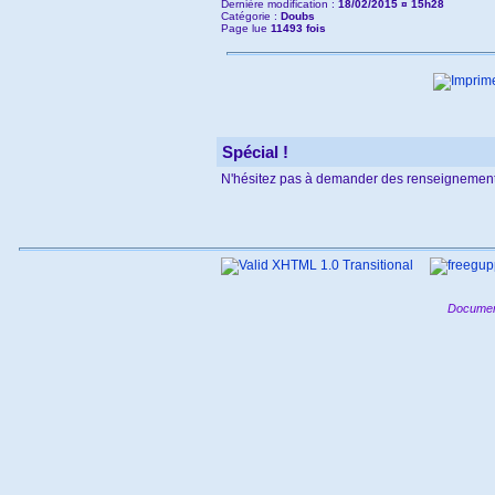
Dernière modification :
18/02/2015 ¤ 15h28
Catégorie :
Doubs
Page lue
11493 fois
Spécial !
N'hésitez pas à demander des renseignement
Documen