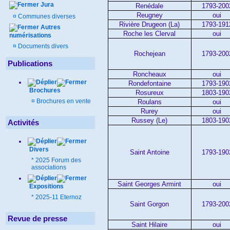
Jura
Renédale
1793-200
Reugney
oui
¤
Communes diverses
Rivière Drugeon (La)
1793-191
Autres
Roche les Clerval
oui
numérisations
¤
Documents divers
Rochejean
1793-200
Publications
Roncheaux
oui
Rondefontaine
1793-190
Brochures
Rosureux
1803-190
¤
Brochures en vente
Roulans
oui
Rurey
oui
Russey (Le)
1803-190
Activités
Divers
Saint Antoine
1793-190
*
2025 Forum des
associations
Saint Georges Armint
oui
Expositions
*
2025-11 Eternoz
Saint Gorgon
1793-200
Revue de presse
Saint Hilaire
oui