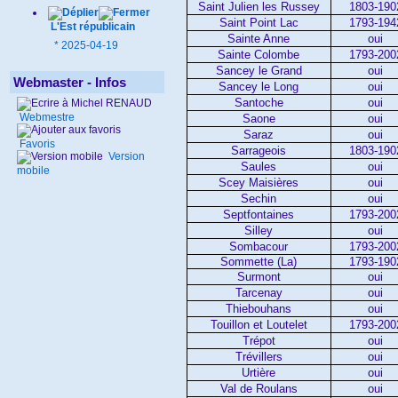
Saint Julien les Russey
1803-190
Saint Point Lac
1793-194
L'Est républicain
Sainte Anne
oui
*
2025-04-19
Sainte Colombe
1793-200
Sancey le Grand
oui
Webmaster - Infos
Sancey le Long
oui
Santoche
oui
Webmestre
Saone
oui
Saraz
oui
Favoris
Sarrageois
1803-190
Version
Saules
oui
mobile
Scey Maisières
oui
Sechin
oui
Septfontaines
1793-200
Silley
oui
Sombacour
1793-200
Sommette (La)
1793-190
Surmont
oui
Tarcenay
oui
Thiebouhans
oui
Touillon et Loutelet
1793-200
Trépot
oui
Trévillers
oui
Urtière
oui
Val de Roulans
oui