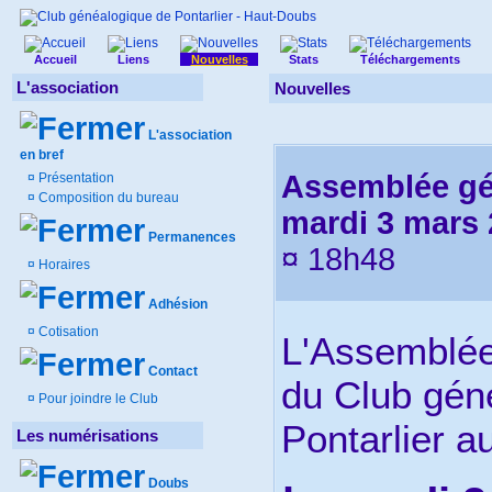
Accueil
Liens
Nouvelles
Stats
Téléchargements
L'association
Nouvelles
L'association
en bref
Assemblée gén
¤
Présentation
¤
Composition du bureau
mardi 3 mars
Permanences
¤ 18h48
¤
Horaires
Adhésion
¤
Cotisation
L'Assemblée
Contact
du Club gén
¤
Pour joindre le Club
Pontarlier au
Les numérisations
Doubs