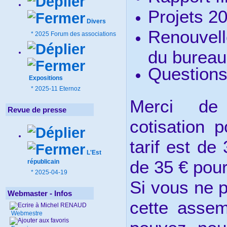
Projets 2
Divers
Renouvel
*
2025 Forum des associations
du bureau
Questions
Expositions
*
2025-11 Eternoz
Merci de 
Revue de presse
cotisation 
tarif est de
L'Est
de 35 € pour
républicain
*
2025-04-19
Si vous ne 
Webmaster - Infos
cette assem
Webmestre