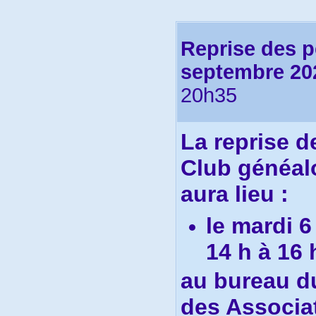
Reprise des 
septembre 20
20h35
La r
eprise 
Club généal
aura lieu :
le mardi 
14 h à 16 
au bureau du
des Associat