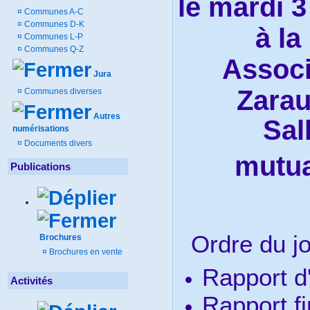
le mardi 3
¤
Communes A-C
¤
Communes D-K
à la
¤
Communes L-P
¤
Communes Q-Z
Associ
Jura
Zarau
¤
Communes diverses
Autres
Sal
numérisations
¤
Documents divers
mutua
Publications
Ordre du jo
Brochures
¤
Brochures en vente
Rapport d'
Activités
Rapport fi