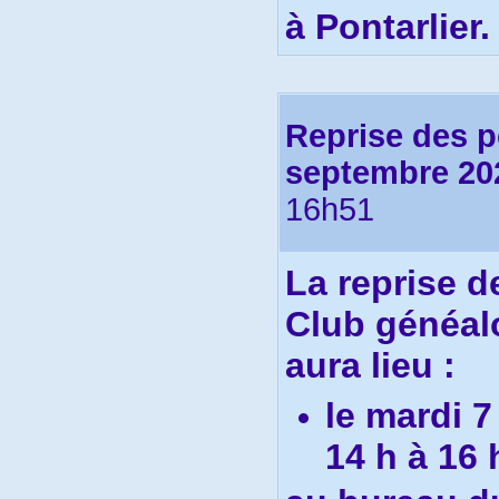
à Pontarlier.
Reprise des 
septembre 20
16h51
La r
eprise 
Club généal
aura lieu :
le mardi 
14 h à 16 