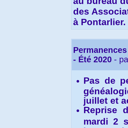
au bureau du
des Associat
à Pontarlier.
Permanences 
- Été 2020
- p
Pas de p
généalogi
juillet et 
R
eprise 
mardi 2 