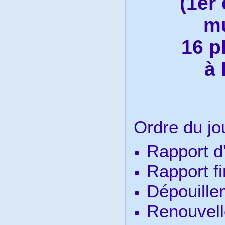
(1er 
mu
16 p
à 
Ordre du jou
Rapport d'
Rapport fi
Dépouille
Renouvel