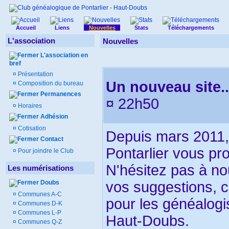
Accueil
Liens
Nouvelles
Stats
Téléchargements
L'association
Nouvelles
L'association en
bref
¤
Présentation
Un nouveau site..
¤
Composition du bureau
Permanences
¤ 22h50
¤
Horaires
Adhésion
¤
Cotisation
Depuis mars 2011,
Contact
Pontarlier vous pr
¤
Pour joindre le Club
N'hésitez pas à no
Les numérisations
Doubs
vos suggestions, ca
¤
Communes A-C
pour les généalogi
¤
Communes D-K
¤
Communes L-P
Haut-Doubs.
¤
Communes Q-Z